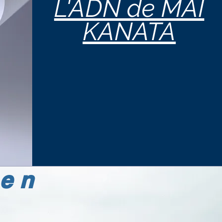
L'ADN de MAI
KANATA
ien