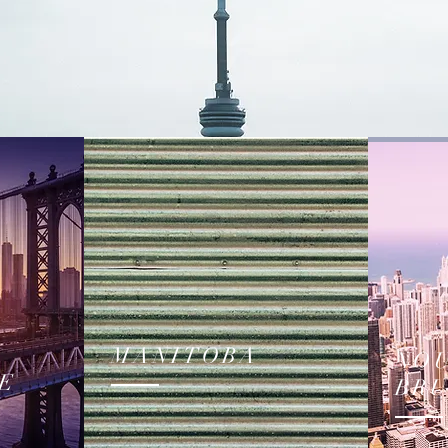
MANITOBA
NO
E
BR