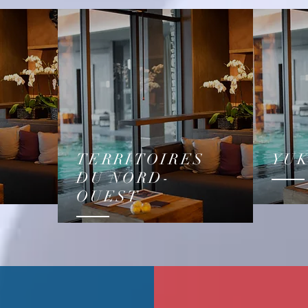
TERRITOIRES
YU
DU NORD-
OUEST