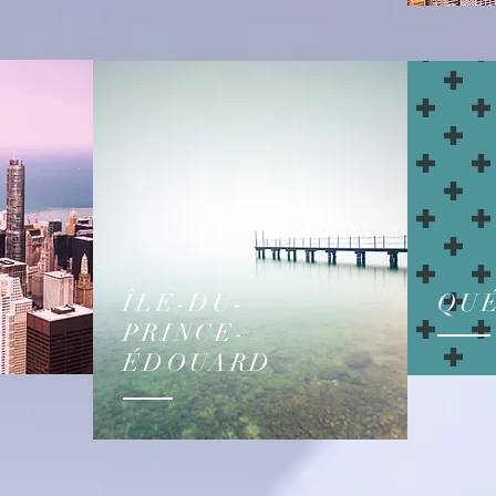
ÎLE-DU-
QU
PRINCE-
ÉDOUARD