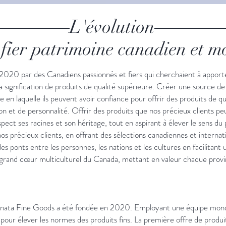
L'évolution
 fier patrimoine canadien et m
020 par des Canadiens passionnés et fiers qui cherchaient à apporte
 signification de produits de qualité supérieure. Créer une source de 
 en laquelle ils peuvent avoir confiance pour offrir des produits de q
n et de personnalité. Offrir des produits que nos précieux clients peuv
ct ses racines et son héritage, tout en aspirant à élever le sens du p
nos précieux clients, en offrant des sélections canadiennes et interna
des ponts entre les personnes, les nations et les cultures en facilitan
grand cœur multiculturel du Canada, mettant en valeur chaque provinc
Kanata Fine Goods a été fondée en 2020. Employant une équipe mondia
 pour élever les normes des produits fins. La première offre de prod