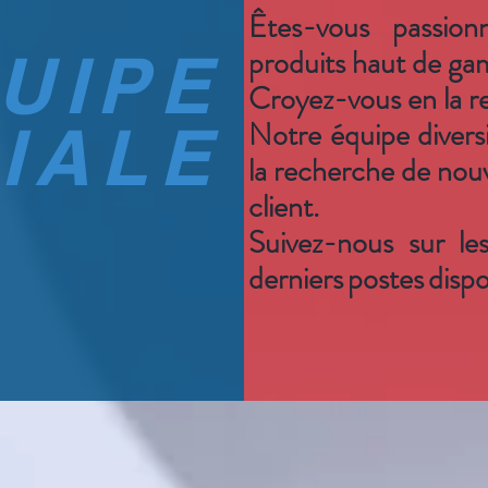
Êtes-vous passion
UIPE
produits haut de g
Croyez-vous en la r
IALE
Notre équipe diversif
la recherche de nou
client.
Suivez-nous sur le
derniers
postes
dispo